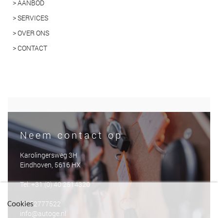
> AANBOD
> SERVICES
> OVER ONS
> CONTACT
Neem contact op
Karolingersweg 3H
Eindhoven, 5616 HX
Tel: +31 (0) 40 2514320
06-52777522
Cookies
info@autoge.nl