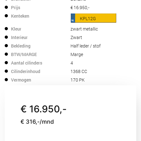
Prijs
€ 16.950,-
Kenteken
KPL12G
Kleur
zwart metallic
Interieur
Zwart
Bekleding
Half leder / stof
BTW/MARGE
Marge
Aantal cilinders
4
Cilinderinhoud
1368 CC
Vermogen
170 PK
Topsnelheid
200 km/h
Carrosserie
SUV
Gewicht
1538 KG
€ 16.950,-
Max. trekgewicht
1000 KG
€ 316,-/mnd
Laadvermorgen
549 KG
APK
Bij aflevering
Onderhoudsboekje
dealer