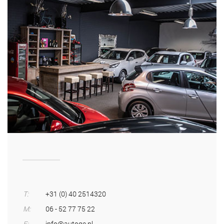
T:
+31 (0) 40 2514320
M:
06 - 52 77 75 22
E:
info@autoge.nl