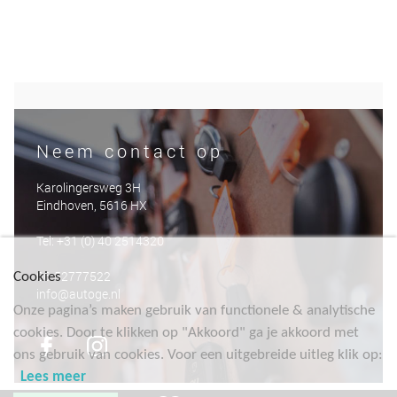
Neem contact op
Karolingersweg 3H
Eindhoven, 5616 HX
Tel: +31 (0) 40 2514320
06-52777522
Cookies
info@autoge.nl
Onze pagina’s maken gebruik van functionele & analytische
cookies. Door te klikken op "Akkoord" ga je akkoord met
ons gebruik van cookies. Voor een uitgebreide uitleg klik op:
Lees meer