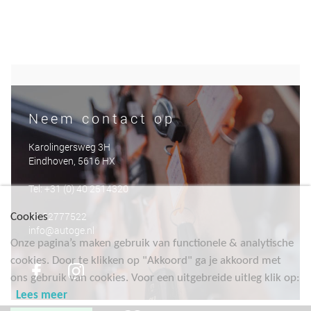
Neem contact op
Karolingersweg 3H
Eindhoven, 5616 HX
Tel: +31 (0) 40 2514320
06-52777522
Cookies
info@autoge.nl
Onze pagina’s maken gebruik van functionele & analytische
cookies. Door te klikken op "Akkoord" ga je akkoord met
ons gebruik van cookies. Voor een uitgebreide uitleg klik op:
Lees meer