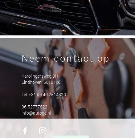
Neem contact op
Karolingersweg 3H
Eindhoven, 5616 HX
Tel: +31 (0) 40 2514320
06-52777522
info@autoge.nl