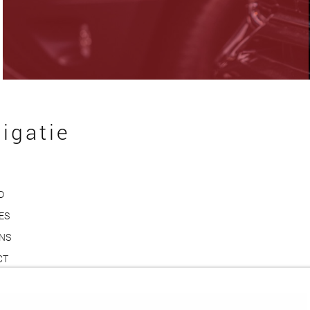
igatie
D
ES
ONS
CT