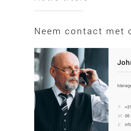
Neem contact met 
Joh
Manage
T:
+31
M:
06 
E:
inf