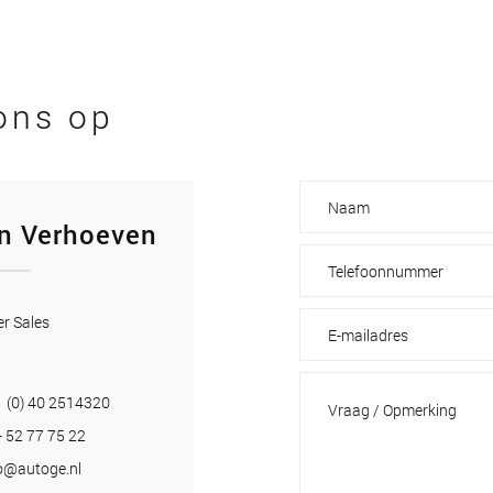
ons op
n Verhoeven
r Sales
 (0) 40 2514320
- 52 77 75 22
o@autoge.nl